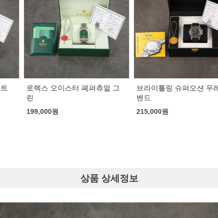
 페퍼츄얼 그
브라이틀링 슈퍼오션 우레탄
브라이틀링 슈
밴드
우레탄 밴드
215,000
원
220,000
원
상품 상세정보