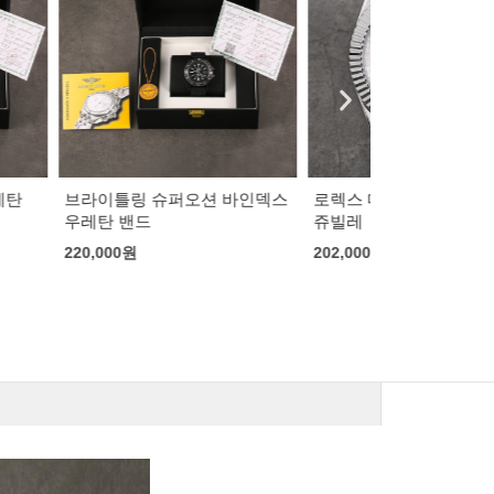
퍼오션 바인덱스
로렉스 데이저스트 흰판 로마
로렉스 데이저
쥬빌레
흰판 쥬빌레
202,000
원
202,000
원