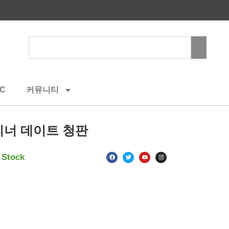
Search
C
커뮤니티
너 데이트 청판
F
T
Y
I
 Stock
a
w
o
n
c
i
u
s
e
t
t
t
b
t
u
a
o
e
b
g
o
r
e
r
k
a
m