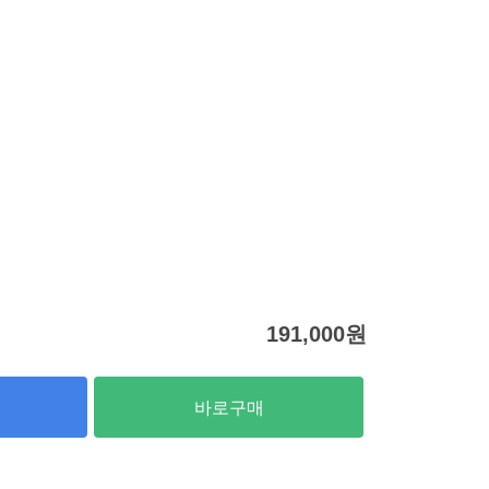
191,000
원
바로구매