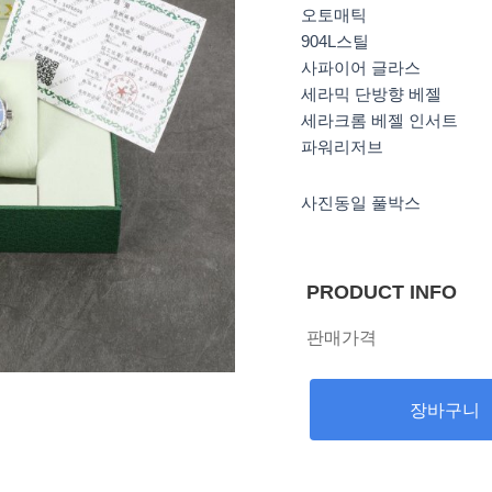
오토매틱
904L스틸
사파이어 글라스
세라믹 단방향 베젤
세라크롬 베젤 인서트
파워리저브
사진동일 풀박스
PRODUCT INFO
판매가격
장바구니