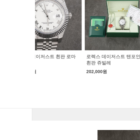
트 흰판 로마
로렉스 데이저스트 텐포인트
로렉스 오이스터
흰판 쥬빌레
린
202,000
원
199,000
원