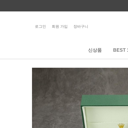
콘
텐
츠
로
로그인
회원 가입
장바구니
해외배송 관련 공
건
지사항 필독
너
뛰
신상품
BEST 
기