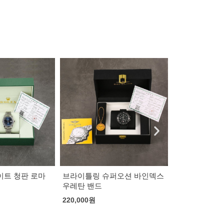
퍼오션 바인덱스
로렉스 데이저스트 텐포인트
로렉스 데이저
흰판 쥬빌레
쥬빌레
202,000
원
202,000
원