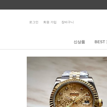
콘
텐
츠
로
로그인
회원 가입
장바구니
해외배송 관련 공
건
지사항 필독
너
뛰
신상품
BEST 
기