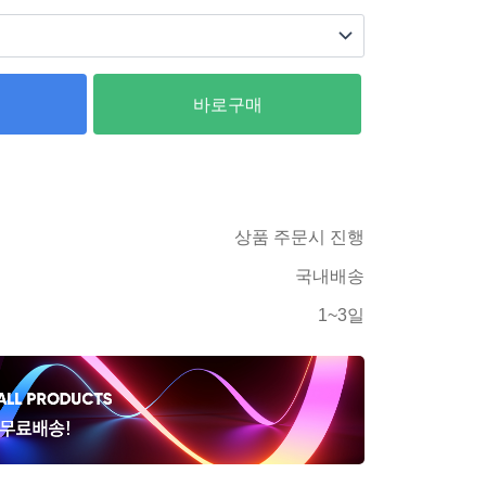
바로구매
상품 주문시 진행
국내배송
1~3일