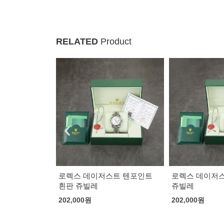
RELATED
Product
트 텐포인트
로렉스 데이저스트 바인덱스
로렉스 GMT 
쥬빌레
205,000
원
202,000
원