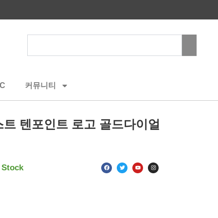
Search
C
커뮤니티
스트 텐포인트 로고 골드다이얼
F
T
Y
I
 Stock
a
w
o
n
c
i
u
s
e
t
t
t
b
t
u
a
o
e
b
g
o
r
e
r
k
a
m