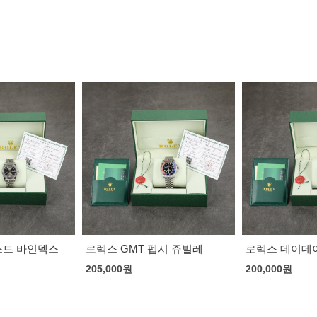
펩시 쥬빌레
로렉스 데이데이트 청판 로마
브라이틀링 슈
우레탄 밴드
200,000
원
220,000
원