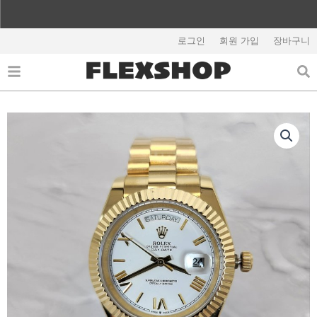
콘
텐
해외배송 관련 공지사항 필독
츠
로그인
회원 가입
장바구니
로
건
너
뛰
기