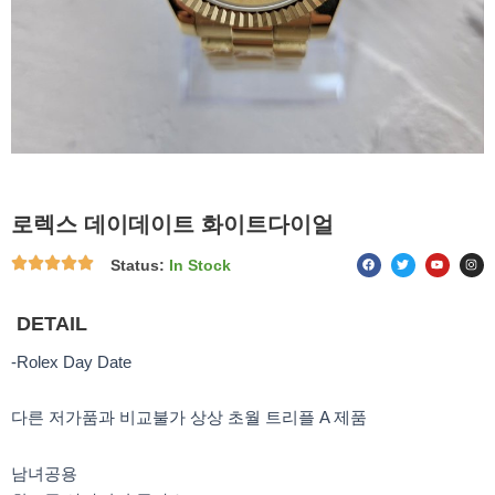
로렉스 데이데이트 화이트다이얼
F
T
Y
I
Status:
In Stock
a
w
o
n
c
i
u
s
e
t
t
t
b
t
u
a
o
e
b
g
DETAIL
o
r
e
r
k
a
m
-Rolex Day Date
다른 저가품과 비교불가 상상 초월 트리플 A 제품
남녀공용