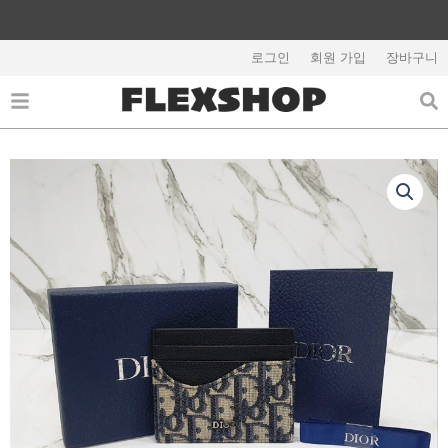
콘
텐
해외배송 관련 공지사항 필독
츠
로그인
회원 가입
장바구니
로
건
너
뛰
기