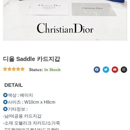
디올 Saddle 카드지갑
F
T
Y
I
Status:
In Stock
a
w
o
n
c
i
u
s
e
t
t
t
b
t
u
a
o
e
b
g
DETAIL
o
r
e
r
k
a
m
색상 : 베이지
사이즈 : W10cm x H8cm
기타정보 :
-남/여공용 카드지갑
-소재 오블리크 자카드/소가죽
-7포켓(메인포켓1/카드포켓6)