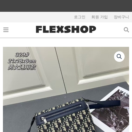
콘
텐
해외배송 관련 공지사항 필독
츠
로그인
회원 가입
장바구니
로
건
너
뛰
기