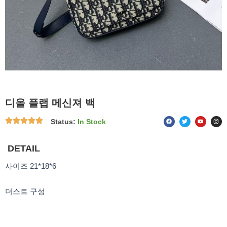
디올 플랩 메신져 백
F
T
Y
I
Status:
In Stock
a
w
o
n
c
i
u
s
e
t
t
t
b
t
u
a
o
e
b
g
DETAIL
o
r
e
r
k
a
m
사이즈 21*18*6
더스트 구성