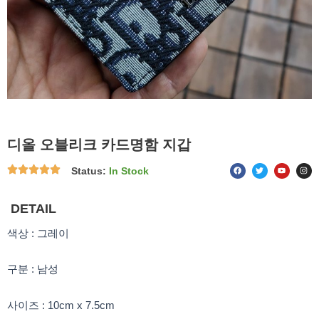
디올 오블리크 카드명함 지갑
F
T
Y
I
Status:
In Stock
a
w
o
n
c
i
u
s
e
t
t
t
b
t
u
a
o
e
b
g
DETAIL
o
r
e
r
k
a
m
색상 : 그레이
구분 : 남성
사이즈 : 10cm x 7.5cm