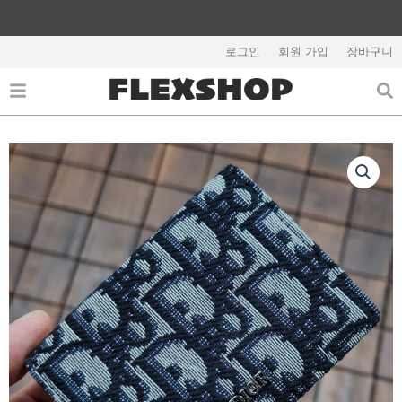
콘
텐
해외배송 관련 공지사항 필독
츠
로그인
회원 가입
장바구니
로
건
너
뛰
기