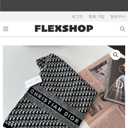
콘
텐
해외배송 관련 공지사항 필독
츠
로그인
회원 가입
장바구니
로
건
너
뛰
기