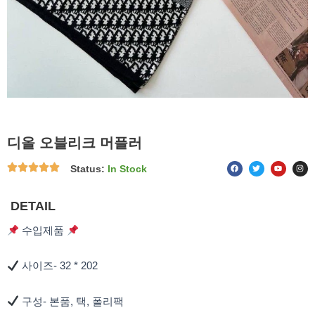
디올 오블리크 머플러
F
T
Y
I
Status:
In Stock
a
w
o
n
c
i
u
s
e
t
t
t
b
t
u
a
o
e
b
g
DETAIL
o
r
e
r
k
a
m
수입제품
사이즈- 32 * 202
구성- 본품, 택, 폴리팩