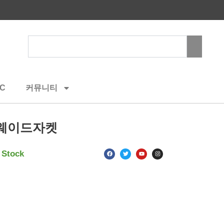
Search
C
커뮤니티
스웨이드자켓
F
T
Y
I
 Stock
a
w
o
n
c
i
u
s
e
t
t
t
b
t
u
a
o
e
b
g
o
r
e
r
k
a
m