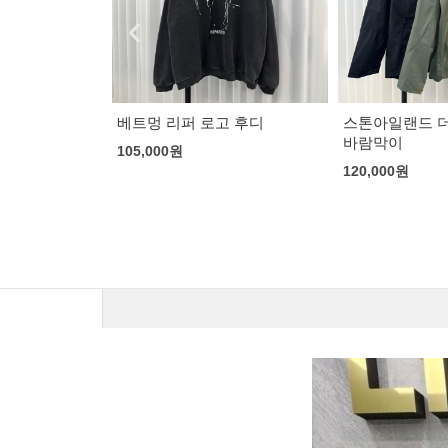
고 후디
스톤아일랜드 더블 와펜 패치
디올 x 리모와
바람막이
크로스
120,000
원
181,000
원