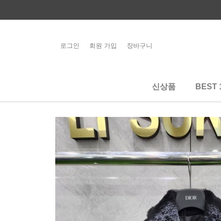
콘
텐
츠
로
로그인
회원 가입
장바구니
해외배송 관련 공
건
지사항 필독
너
뛰
신상품
BEST 
기