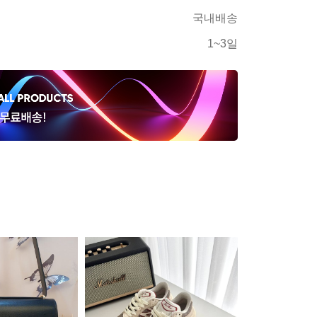
국내배송
1~3일