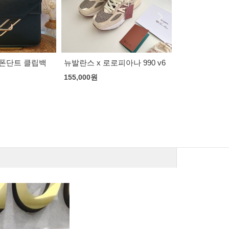
피아나 990 v6
베트멍 리퍼 로고 후디
스톤아일랜드 
바람막이
105,000
원
120,000
원