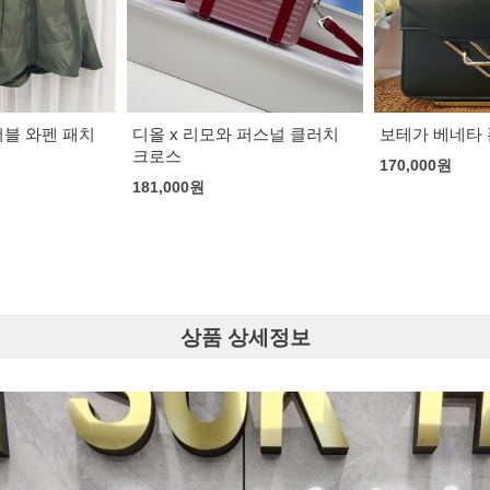
 퍼스널 클러치
보테가 베네타 폰단트 클립백
뉴발란스 x 로로
170,000
원
155,000
원
상품 상세정보