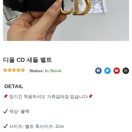
디올 CD 새들 벨트
F
T
Y
I
Status:
In Stock
a
w
o
n
c
i
u
s
e
t
t
t
b
t
u
a
o
e
b
g
DETAIL
o
r
e
r
k
a
m
장기간 착용하셔도 가죽갈라짐 없습니다
색상- 블랙
사이즈- 벨트 폭사이즈- 2cm