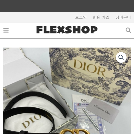
콘
텐
해외배송 관련 공지사항 필독
츠
로그인
회원 가입
장바구니
로
건
너
뛰
기