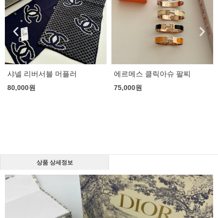
샤넬 리버서블 머플러
에르메스 클릭아슈 팔찌
80,000
원
75,000
원
상품 상세정보