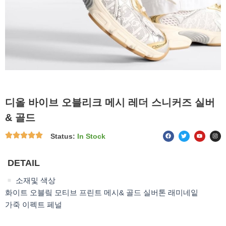
디올 바이브 오블리크 메시 레더 스니커즈 실버
& 골드
F
T
Y
I
Status:
In Stock
a
w
o
n
c
i
u
s
e
t
t
t
b
t
u
a
o
e
b
g
DETAIL
o
r
e
r
k
a
m
소재및 색상
화이트 오블맄 모티브 프린트 메시& 골드 실버톤 래미네잍
가죽 이펙트 페널