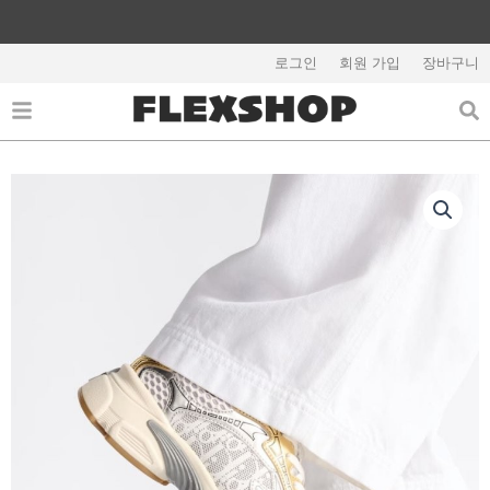
콘
텐
해외배송 관련 공지사항 필독
츠
로그인
회원 가입
장바구니
로
건
너
뛰
기