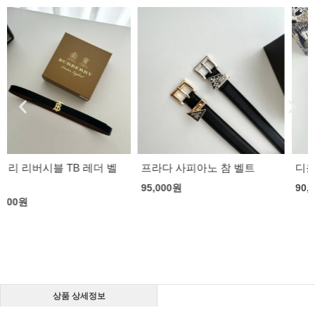
프라다 사피아노 참 벨트
디올 오블리크 30 몽테뉴 벨트
95,000
원
90,000
원
상품 상세정보