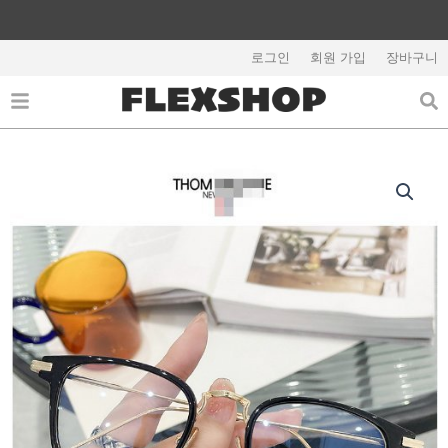
콘
텐
츠
로그인
회원 가입
장바구니
해외배송 관련 공지사항 필독
로
건
너
뛰
기