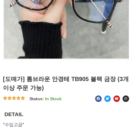
[도매가] 톰브라운 안경테 TB905 블랙 금장 (3개
이상 주문 가능)
F
T
Y
I
Status:
In Stock
a
w
o
n
c
i
u
s
e
t
t
t
b
t
u
a
o
e
b
g
DETAIL
o
r
e
r
k
a
m
*수입고급*