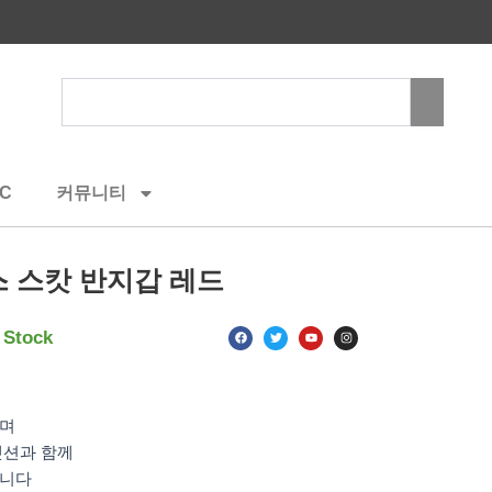
Search
C
커뮤니티
 스캇 반지갑 레드
F
T
Y
I
 Stock
a
w
o
n
c
i
u
s
e
t
t
t
b
t
u
a
o
e
b
g
o
r
e
r
k
a
으며
m
셋션과 함께
습니다