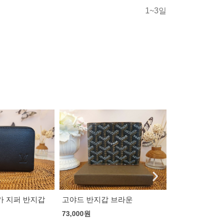
1~3일
 브라운
루이비통 월릿
지갑 블랙