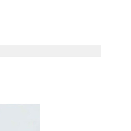
73,000
원
생로랑 마틀라세 카드지갑
68,000
원