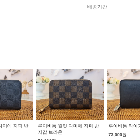
배송기간
다미에 지퍼 반
루이비통 타이가 지퍼 반지갑
고야드 반지갑
73,000
원
73,000
원