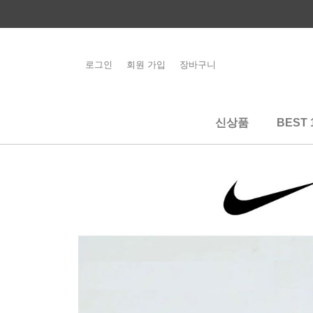
콘
텐
츠
로
로그인
회원 가입
장바구니
해외배송 관련 공
건
지사항 필독
너
뛰
신상품
BEST 
기