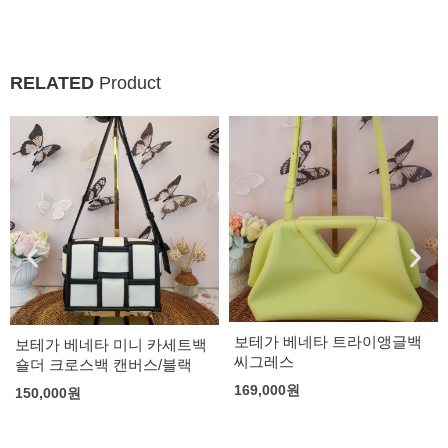
RELATED
Product
보테가 베네타 트라이앵글백
보테가 베네타 미니 카세트백
씨그레스
숄더 크로스백 캔버스/블랙
169,000
원
150,000
원