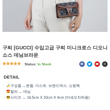
구찌 [GUCCI] 수입고급 구찌 미니크로스 디오니
소스 데님브라운
F
T
Y
I
Status:
In Stock
a
w
o
n
c
i
u
s
e
t
t
t
b
t
u
a
o
e
b
g
DETAIL
o
r
e
r
k
a
m
ㆍ
구성품 ㅡ본품. 더스트. 브랜드박스. 쇼핑백
ㆍ
컬러 ㅡ 데님
ㆍ
사이즈 ㅡ 16.5cm X 10cm X 4cm (미세오차허용)