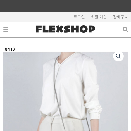
콘
텐
해외배송 관련 공지사항 필독
츠
로그인
회원 가입
장바구니
로
건
너
뛰
기