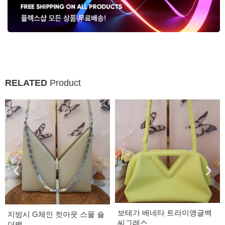
RELATED
Product
보테가 베네타 트라이앵글백
지방시 G체인 컷아웃 스몰 숄
씨그레스
더백