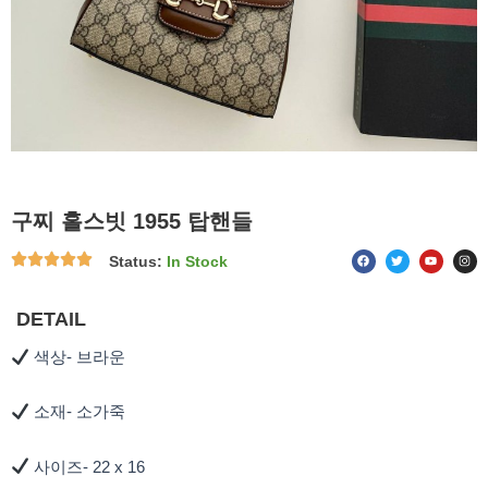
구찌 홀스빗 1955 탑핸들
F
T
Y
I
Status:
In Stock
a
w
o
n
c
i
u
s
e
t
t
t
b
t
u
a
o
e
b
g
DETAIL
o
r
e
r
k
a
m
색상- 브라운
소재- 소가죽
사이즈- 22 x 16