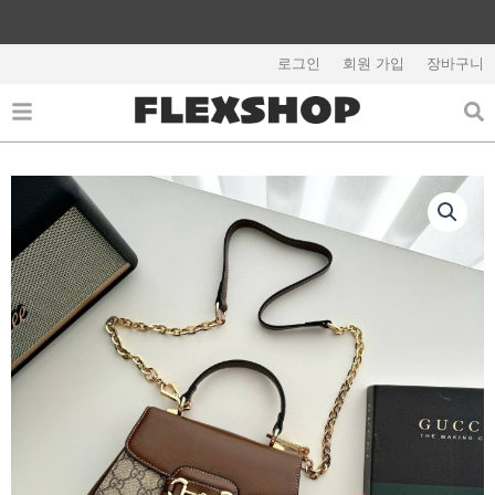
콘
텐
해외배송 관련 공지사항 필독
츠
로그인
회원 가입
장바구니
로
건
너
뛰
기