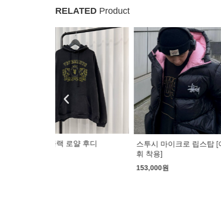
RELATED
Product
버버리 캠벌리 
얄 후디
스투시 마이크로 립스탑 [이동
194,000
원
휘 착용]
153,000
원