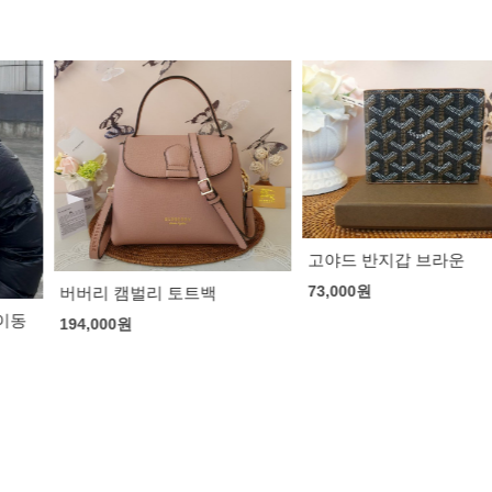
고야드 반지갑 브라운
토트백
73,000
원
뉴발란스 x 로로
155,000
원