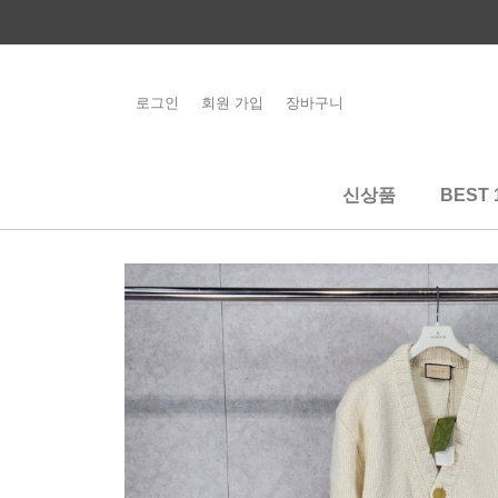
콘
텐
츠
로
로그인
회원 가입
장바구니
해외배송 관련 공
건
지사항 필독
너
뛰
신상품
BEST 
기