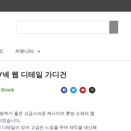
Search
C
커뮤니티
V넥 웹 디테일 가디건
F
T
Y
I
 Stock
a
w
o
n
c
i
u
s
e
t
t
t
b
t
u
a
o
e
b
g
o
r
e
r
k
a
링하기 좋은 고급스러운 캐시미어 혼방 소재의 웹
m
되었습니다.
 디테일이 있어 고급진 느낌을 주며 재킷을 대신해