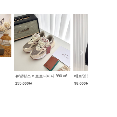
피아나 990 v6
베트멍 블랙 로얄 후디
스투시 마이크
휘 착용]
98,000
원
153,000
원