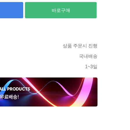
바로구매
상품 주문시 진행
국내배송
1~3일