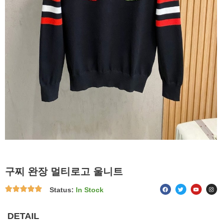
구찌 완장 멀티로고 울니트
F
T
Y
I
Status:
In Stock
a
w
o
n
c
i
u
s
e
t
t
t
b
t
u
a
o
e
b
g
DETAIL
o
r
e
r