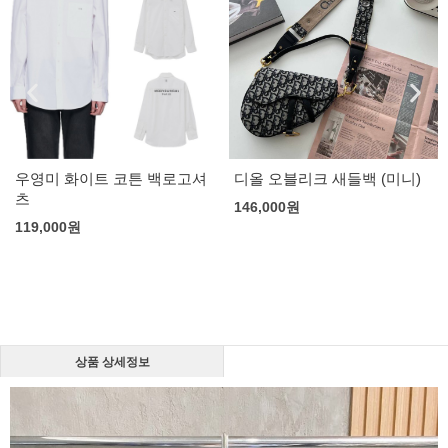
우영미 화이트 코튼 백로고셔
디올 오블리크 새들백 (미니)
츠
146,000
원
119,000
원
상품 상세정보