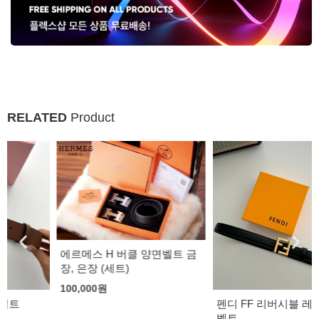
RELATED
Product
에르메스 H 버클 양면벨트 금
장, 은장 (세트)
100,000
원
펜디 FF 리버시블 레더 여성
벨트