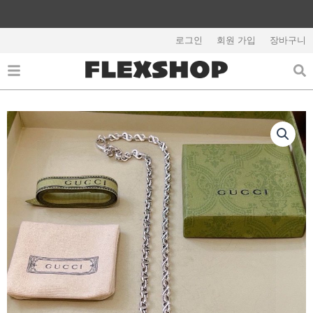
콘
텐
해외배송 관련 공지사항 필독
츠
로그인
회원 가입
장바구니
로
건
너
뛰
기