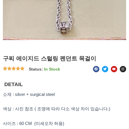
구찌 에이지드 스털링 펜던트 목걸이
F
T
Y
I
Status:
In Stock
a
w
o
n
c
i
u
s
e
t
t
t
b
t
u
a
o
e
b
g
DETAIL
o
r
e
r
k
a
m
소재 : silver + surgical steel
색상 : 사진 참조 ( 조명에 따라 다소 색상 차이 있습니다.)
사이즈 : 60 CM (미세오차 허용)