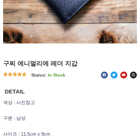
구찌 에니멀리에 레더 지갑
F
T
Y
I
Status:
In Stock
a
w
o
n
c
i
u
s
e
t
t
t
b
t
u
a
o
e
b
g
DETAIL
o
r
e
r
k
a
m
색상 : 사진참고
구분 : 남성
사이즈 : 11.5cm x 9cm