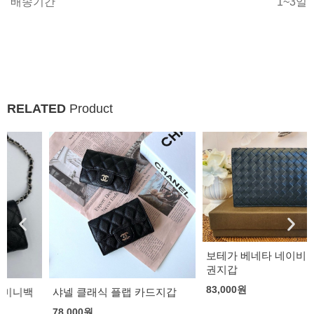
배송기간
1~3일
RELATED
Product
보테가 베네타 네이비 가죽 여
권지갑
83,000
원
샤넬 클래식 플랩 카드지갑
78,000
원