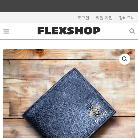
콘
텐
해외배송 관련 공지사항 필독
츠
로그인
회원 가입
장바구니
로
건
너
뛰
기