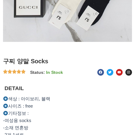
구찌 양말 Socks
F
T
Y
I
Status:
In Stock
a
w
o
n
c
i
u
s
e
t
t
t
b
t
u
a
o
e
b
g
DETAIL
o
r
e
r
k
a
m
색상 : 아이보리, 블랙
사이즈 : free
기타정보 :
-여성용 socks
-소재 면혼방
-2개 1세트