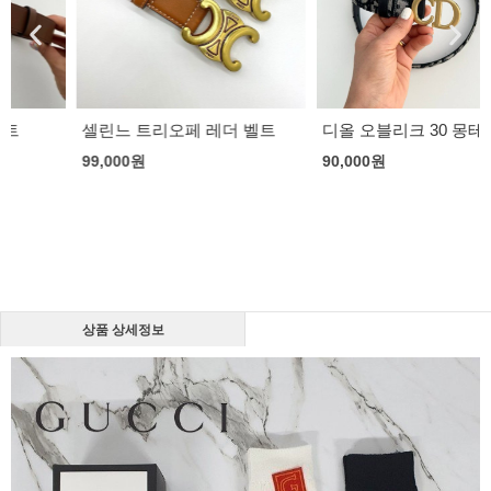
셀린느 트리오페 레더 벨트
디올 오블리크 30 몽테뉴 벨트
99,000
원
90,000
원
상품 상세정보