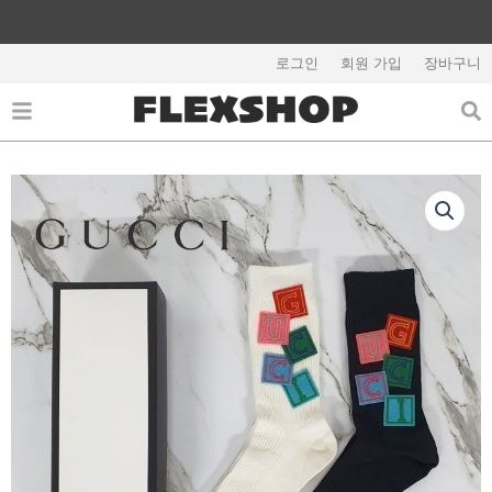
콘
텐
해외배송 관련 공지사항 필독
츠
로그인
회원 가입
장바구니
로
건
너
뛰
기