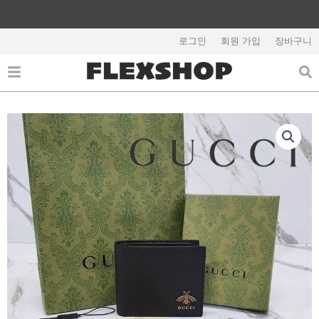
콘
텐
해외배송 관련 공지사항 필독
츠
로그인
회원 가입
장바구니
로
건
너
뛰
기