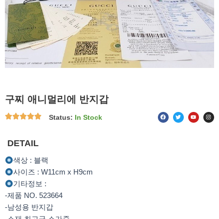
구찌 애니멀리에 반지갑
F
T
Y
I
Status:
In Stock
a
w
o
n
c
i
u
s
e
t
t
t
b
t
u
a
o
e
b
g
DETAIL
o
r
e
r
k
a
m
색상 : 블랙
사이즈 : W11cm x H9cm
기타정보 :
-제품 NO. 523664
-남성용 반지갑
-소재 최고급 소가죽