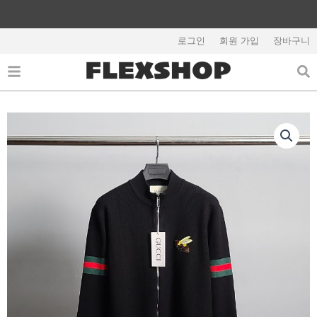
콘
텐
해외배송 관련 공지사항 필독
츠
로그인
회원 가입
장바구니
로
건
너
뛰
기