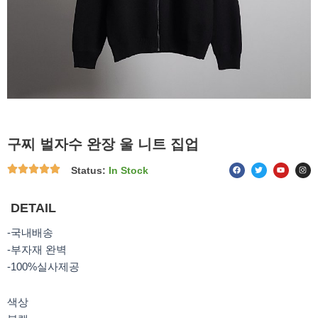
구찌 벌자수 완장 울 니트 집업
F
T
Y
I
Status:
In Stock
a
w
o
n
c
i
u
s
e
t
t
t
b
t
u
a
o
e
b
g
DETAIL
o
r
e
r
k
a
m
-국내배송
-부자재 완벽
-100%실사제공
색상