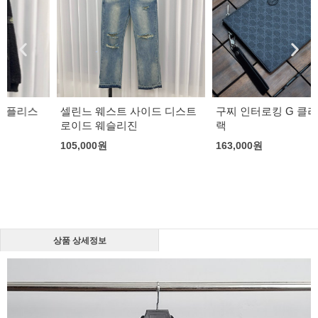
셀린느 웨스트 사이드 디스트
구찌 인터로킹 G 클러치백 블
로이드 웨슬리진
랙
105,000
원
163,000
원
상품 상세정보