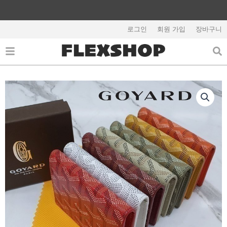
콘
텐
해외배송 관련 공지사항 필독
츠
로그인
회원 가입
장바구니
로
건
너
뛰
기