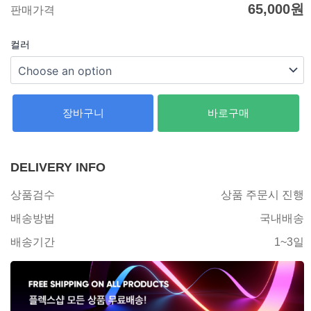
65,000
원
판매가격
컬러
장바구니
바로구매
DELIVERY INFO
상품검수
상품 주문시 진행
배송방법
국내배송
배송기간
1~3일