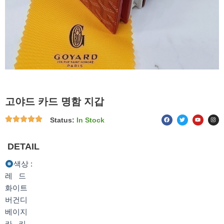
고야드 카드 명함 지갑
F
T
Y
I
Status:
In Stock
a
w
o
n
c
i
u
s
e
t
t
t
b
t
u
a
o
e
b
g
DETAIL
o
r
e
r
k
a
m
색상 :
레 드
화이트
버건디
베이지
카 키