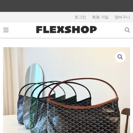
콘
텐
해외배송 관련 공지사항 필독
츠
로그인
회원 가입
장바구니
로
건
너
뛰
기