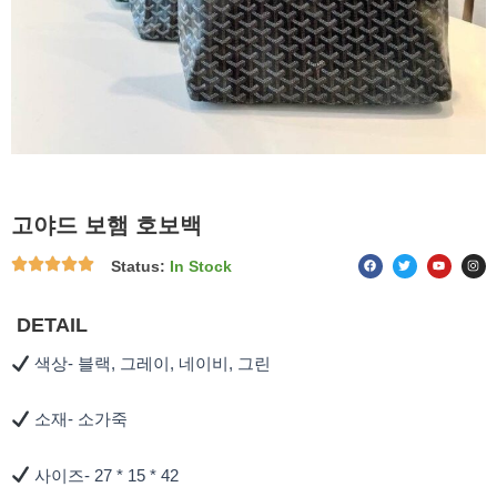
고야드 보햄 호보백
F
T
Y
I
Status:
In Stock
a
w
o
n
c
i
u
s
e
t
t
t
b
t
u
a
o
e
b
g
DETAIL
o
r
e
r
k
a
m
색상- 블랙, 그레이, 네이비, 그린
소재- 소가죽
사이즈- 27 * 15 * 42