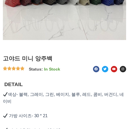
고야드 미니 앙주백
F
T
Y
I
Status:
In Stock
a
w
o
n
c
i
u
s
e
t
t
t
b
t
u
a
o
e
b
g
DETAIL
o
r
e
r
k
a
m
색상- 블랙, 그레이, 그린, 베이지, 블루, 레드, 콤비, 버건디, 네
이비
가방 사이즈- 30 * 21