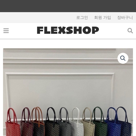
콘
텐
해외배송 관련 공지사항 필독
츠
로그인
회원 가입
장바구니
로
건
너
뛰
기