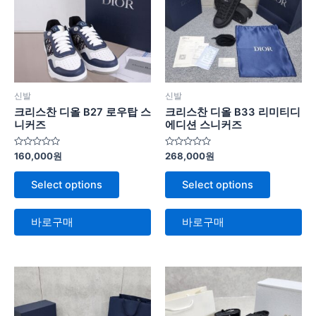
신발
신발
크리스찬 디올 B27 로우탑 스
크리스찬 디올 B33 리미티디
니커즈
에디션 스니커즈
5
5
160,000
원
268,000
원
중
중
에
에
서
서
Select options
Select options
0
0
로
로
평
평
가
가
바로구매
바로구매
됨
됨