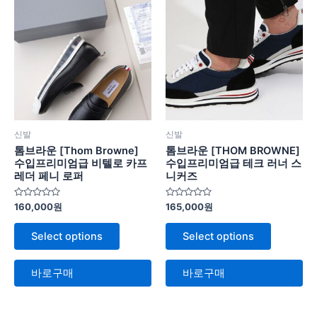
신발
신발
톰브라운 [Thom Browne]
톰브라운 [THOM BROWNE]
수입프리미엄급 비텔로 카프
수입프리미엄급 테크 러너 스
레더 페니 로퍼
니커즈
5
5
160,000
원
165,000
원
중
중
에
에
서
서
Select options
Select options
0
0
로
로
평
평
가
가
바로구매
바로구매
됨
됨