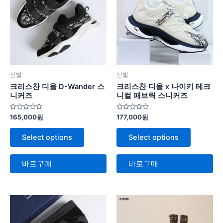
신발
신발
크리스찬 디올 D-Wander 스
크리스찬 디올 x 나이키 테크
니커즈
니컬 패브릭 스니커즈
5
5
165,000
원
177,000
원
중
중
에
에
서
서
Select options
Select options
0
0
로
로
평
평
가
가
바로구매
바로구매
됨
됨