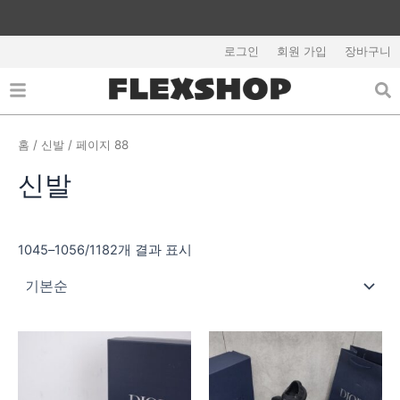
콘
텐
츠
로그인
회원 가입
장바구니
로
건
너
뛰
홈
/
신발
/ 페이지 88
기
신발
1045–1056/1182개 결과 표시