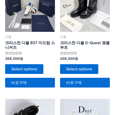
신발
신발
크리스찬 디올 B57 미드탑 스
크리스찬 디올 D-Quest 앵클
니커즈
부츠
5
5
268,000
원
208,000
원
중
중
에
에
서
서
Select options
Select options
0
0
로
로
평
평
가
가
바로구매
바로구매
됨
됨