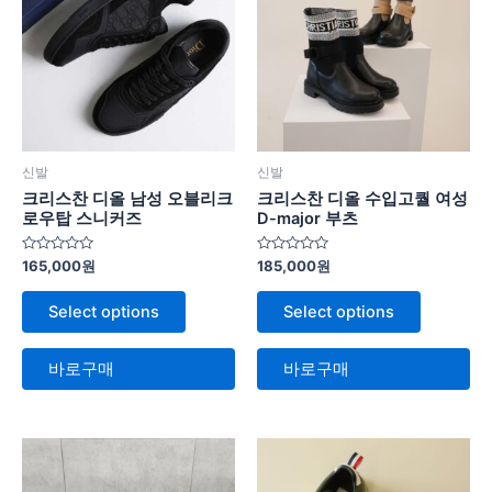
신발
신발
크리스찬 디올 남성 오블리크
크리스찬 디올 수입고퀄 여성
로우탑 스니커즈
D-major 부츠
5
5
165,000
원
185,000
원
중
중
에
에
서
서
Select options
Select options
0
0
로
로
평
평
가
가
바로구매
바로구매
됨
됨