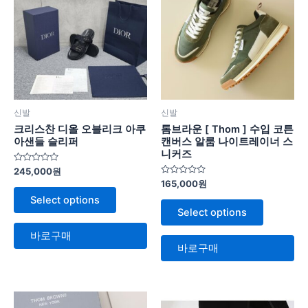
신발
신발
크리스찬 디올 오블리크 아쿠
톰브라운 [ Thom ] 수입 코튼
아샌들 슬리퍼
캔버스 알룸 나이트레이너 스
니커즈
5
245,000
원
중
5
165,000
원
에
중
서
Select options
에
0
서
Select options
로
0
평
로
가
평
바로구매
됨
가
바로구매
됨