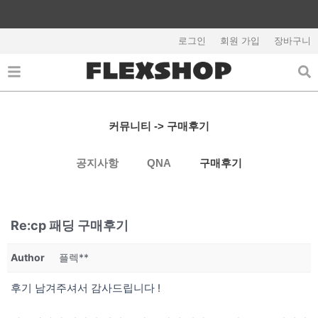
콘
텐
회원가입시 5,000원 쿠폰지급
츠
로그인
회원 가입
장바구니
로
건
너
뛰
기
커뮤니티 -> 구매후기
공지사항
QNA
구매후기
Re:cp 패딩 구매후기
Author
플렉**
후기 남겨주셔서 감사드립니다 !