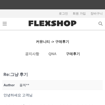
콘
텐
회원가입시 5,000원 쿠폰지급
츠
로그인
회원 가입
장바구니
로
건
너
뛰
기
커뮤니티 -> 구매후기
공지사항
QNA
구매후기
Re:그냥 후기
Author
플렉**
안녕하세요 고객님