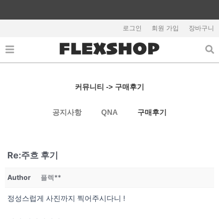
콘
텐
회원가입시 5,000원 쿠폰지급
츠
로그인
회원 가입
장바구니
로
건
너
뛰
기
커뮤니티 -> 구매후기
공지사항
QNA
구매후기
Re:주흐 후기
Author
플렉**
정성스럽게 사진까지 찍어주시다니 !