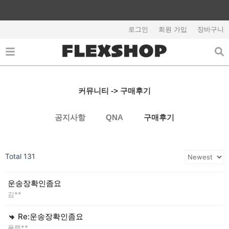
콘
텐
회원가입시 5,000원 쿠폰지급
츠
로그인
회원 가입
장바구니
로
건
너
뛰
기
커뮤니티 -> 구매후기
공지사항
QNA
구매후기
Total 131
운송장확인좀요
김**
Re:운송장확인좀요
플렉**