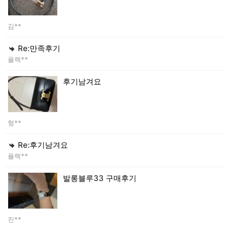
김**
Re:만족후기
플렉**
후기남겨요
형**
Re:후기남겨요
플렉**
발롱블루33 구매후기
진**