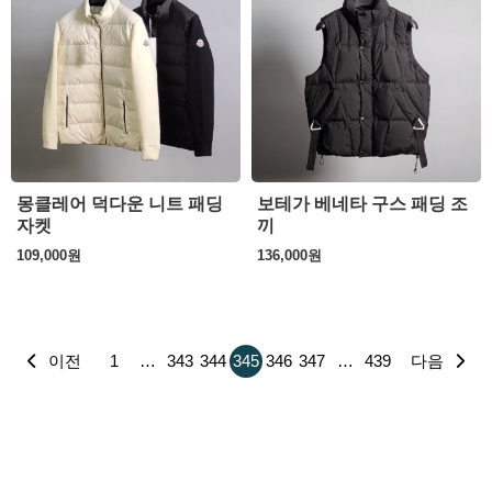
몽클레어 덕다운 니트 패딩
보테가 베네타 구스 패딩 조
자켓
끼
109,000
원
136,000
원
이전
1
…
343
344
345
346
347
…
439
다음