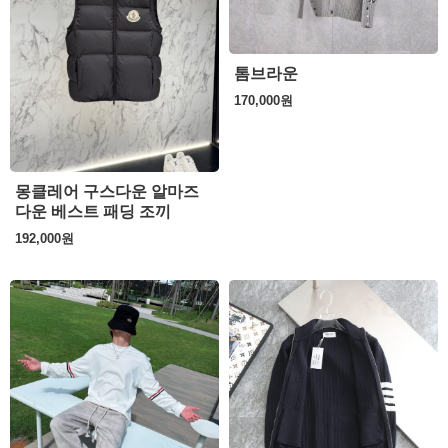
톰브라운
170,000
원
몽클레어 구스다운 알마즈
다운 베스트 패딩 조끼
192,000
원