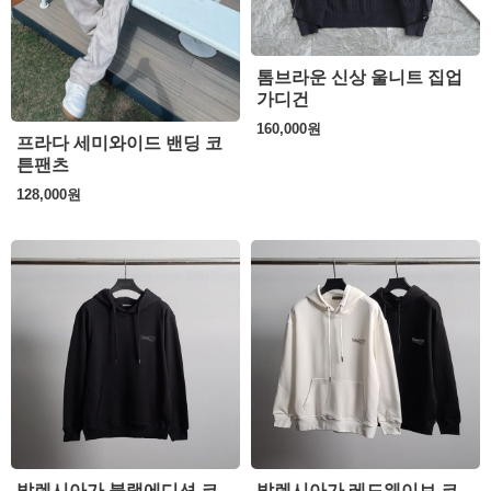
톰브라운 신상 울니트 집업
가디건
160,000
원
프라다 세미와이드 밴딩 코
튼팬츠
128,000
원
발렌시아가 블랙에디션 코
발렌시아가 레드웨이브 코