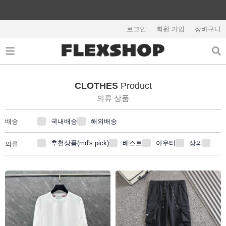
콘
텐
츠
로그인
회원 가입
장바구니
로
건
너
뛰
CLOTHES
Product
기
의류 상품
국내배송
해외배송
배송
추천상품(md's pick)
베스트
아우터
상의
반
의류