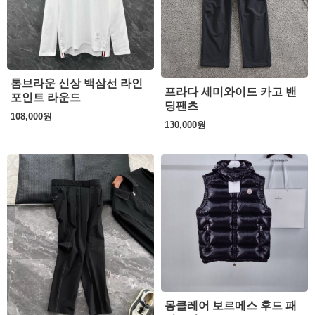
톰브라운 신상 백삼선 라인
프라다 세미와이드 카고 밴
포인트 라운드
딩팬츠
108,000
원
130,000
원
몽클레어 보르메스 후드 패