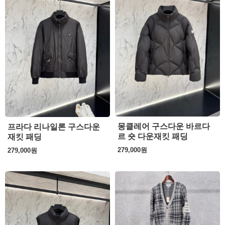
몽클레어 구스다운 바르다
프라다 리나일론 구스다운
르 숏 다운재킷 패딩
재킷 패딩
279,000
원
279,000
원