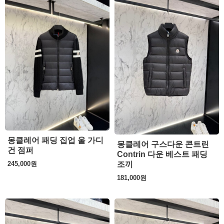
몽클레어 패딩 집업 울 가디
몽클레어 구스다운 콘트린
건 점퍼
Contrin 다운 베스트 패딩
조끼
245,000
원
181,000
원