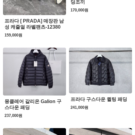
딩조끼
170,000
원
프라다 [ PRADA] 매장판 남
성 캐줄얼 라벨팬츠-12380
159,000
원
프라다 구스다운 퀼팅 패딩
몽클레어 갈리온 Galion 구
스다운 패딩
241,000
원
237,000
원