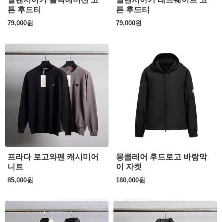
튼 후드티
튼 후드티
79,000
원
79,000
원
프라다 로고와펜 캐시미어
몽클레어 후드로고 바람막
니트
이 자켓
85,000
원
180,000
원