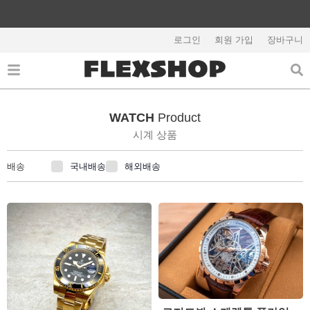
콘
텐
츠
로그인
회원 가입
장바구니
로
건
너
뛰
WATCH
Product
기
시계 상품
국내배송
해외배송
배송