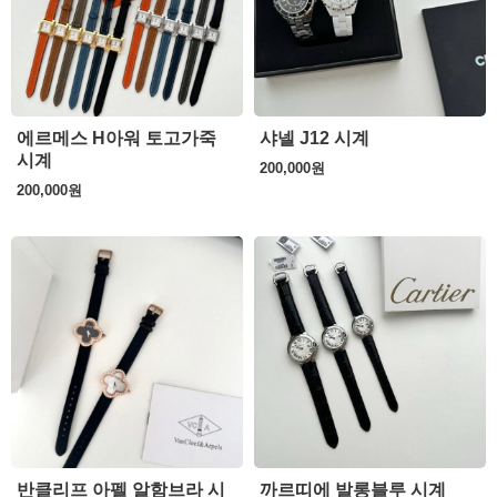
에르메스 H아워 토고가죽
샤넬 J12 시계
시계
200,000
원
200,000
원
반클리프 아펠 알함브라 시
까르띠에 발롱블루 시계