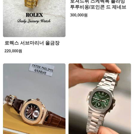
로져드뷔 스케렉톡 플라잉
투루비옹/포인콘 드 제네브
300,000
원
로렉스 서브마리너 올금장
220,000
원