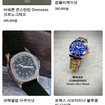
컴플리케이션
300,000
원
바쉐론 콘스탄틴 Overseas
크르노그래프
289,000
원
파텍필립 아쿠아넛
로렉스 서브마리너 블루콤