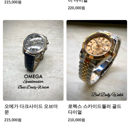
비 다이얼
215,000
원
220,000
원
오메가 다크사이드 오브더
로렉스 스카이드월러 골드
문
다이얼
215,000
원
210,000
원