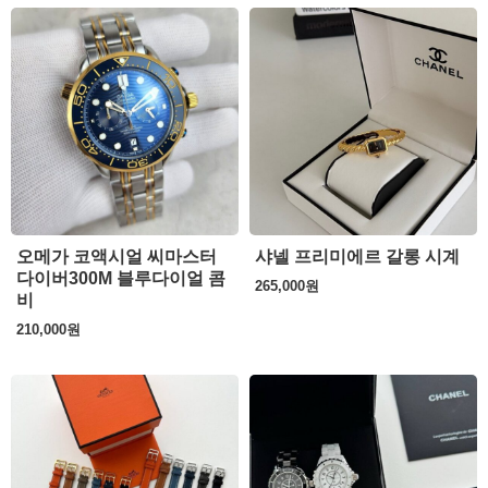
오메가 코액시얼 씨마스터
샤넬 프리미에르 갈롱 시계
다이버300M 블루다이얼 콤
265,000
원
비
210,000
원