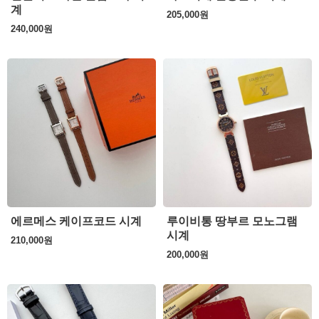
계
205,000
원
240,000
원
에르메스 케이프코드 시계
루이비통 땅부르 모노그램
시계
210,000
원
200,000
원