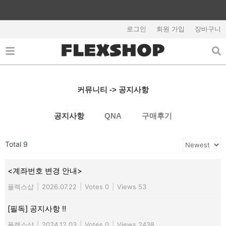
콘
텐
회원가입시 5,000원 쿠폰지급
츠
로그인
회원 가입
장바구니
로
건
너
뛰
기
커뮤니티 -> 공지사항
공지사항
QNA
구매후기
Total 9
<계좌번호 변경 안내>
플렉스샵
|
2026.07.22
|
Votes 0
|
Views 53
[필독] 공지사항 !!
플렉스샵
|
2024.12.03
|
Votes 0
|
Views 2438