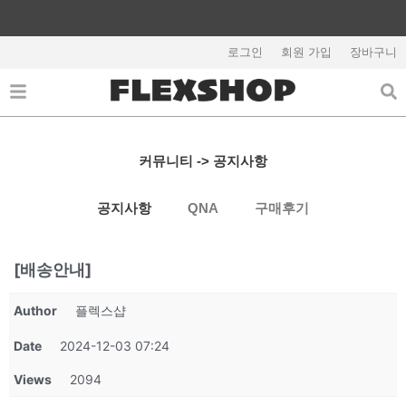
콘
텐
회원가입시 5,000원 쿠폰지급
츠
로그인
회원 가입
장바구니
로
건
너
뛰
기
커뮤니티 -> 공지사항
공지사항
QNA
구매후기
[배송안내]
Author
플렉스샵
Date
2024-12-03 07:24
Views
2094