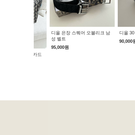
디올 은장 스퀘어 오블리크 남
디올 30 몽테인
성 벨트
90,000
원
95,000
원
여행구 + 카드