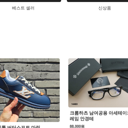
베스트 셀러
신상품
크롬하츠 남여공용 아세테이
레임 안경테
88,000
원
통 버터소프트 마린