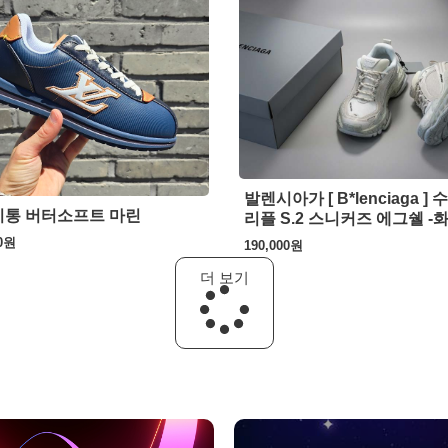
발렌시아가 [ B*lenciaga ] 
통 버터소프트 마린
리플 S.2 스니커즈 에그쉘 -
0
원
190,000
원
더 보기