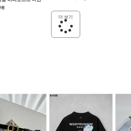
0
원
더 보기