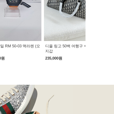
디올 은장 스
성 벨트
95,000
원
0-03 맥라렌 (오
디올 링고 50백 여행구 + 카드
지갑
235,000
원