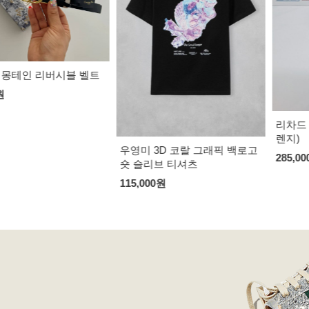
 리버시블 벨트
리차드 밀 RM 5
렌지)
우영미 3D 코랄 그래픽 백로고
285,000
원
숏 슬리브 티셔츠
115,000
원