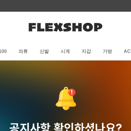
100
의류
신발
시계
지갑
가방
AC