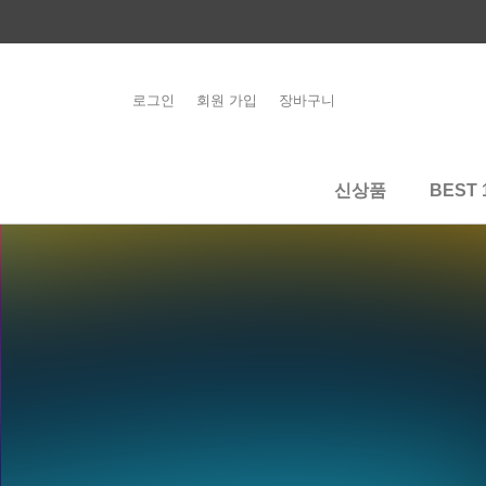
콘
텐
츠
로
로그인
회원 가입
장바구니
해외배송 관련 공
건
지사항 필독
너
뛰
신상품
BEST 
기