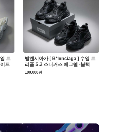
수입 트
발렌시아가 [ B*lenciaga ] 수입 트
화이트
리플 S.2 스니커즈 에그쉘 -블랙
190,000
원